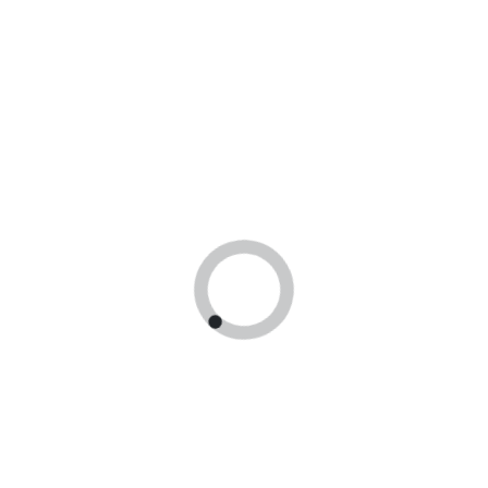
Продолжая использовать сайт, Вы даете согласие на
обработку
политики конфиденциальности
и
политики
персональных данных
Отправить
Контакты
+7 (903) 966-88-86
yourdoc@yandex.ru
м. Кузнецкий мост ул. Пушечная, д. 7/5, стр. 
2, офис 9