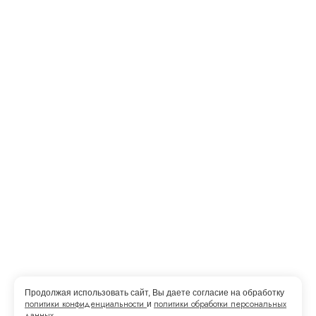
© Азбука слуха 2013 — 2026
Политика конфенденциальности
Продолжая использовать сайт, Вы даете согласие на обработку
Вы смотрите:
Батарейки POWER ОNE 13 воздушно-
политики конфиденциальности
политики обработки персональных
и
цинковые
500,00
₽
данных