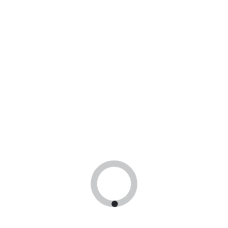
Тип
внутриушные
Тип
внутриушные
Каналы
12
Каналы
12
В КОРЗИНУ
В КОРЗИНУ
Oticon Own 3 IIC KIT 90
AUDIFON Rega ITE
185 000 ₽
87 000 ₽
Страна
дания
Страна
германия
Бренд
oticon
Бренд
audifon
Тип
внутриушные
Тип
внутриушные
Каналы
48
Каналы
18
В КОРЗИНУ
В КОРЗИНУ