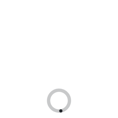
консультацию
У вас есть вопросы, оставте заявку и мы
свяжемся с вами в ближайшее время!
Продолжая использовать сайт, Вы даете согласие на
обработку
политики конфиденциальности
и
политики