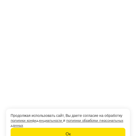
ИНН: 772131542741
E-Mail: yourdoc@yandex.ru
Полезные ссылки
{{mes.label}}
Контакты
Сертификаты
Отзывы наших клиентов
Вопросы и ответы
Статьи
Пользовательское соглашение
Продолжая использовать сайт, Вы даете согласие на обработку
© Азбука слуха 2013 — 2026
политики конфиденциальности
политики обработки персональных
и
данных
Политика конфенденциальности
Ок