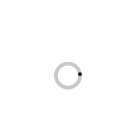
yourdoc@yandex.ru
После выхода из вестибюля станции метро «Кузнецкий
мост» поверните налево и пройдите через арку на улицу
Пушечная, затем поверните направо и двигайтесь вперёд,
в сторону ЦУМа.