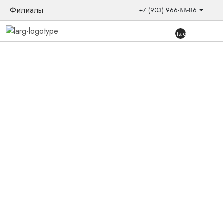
Филиалы
+7 (903) 966-88-86
{{products.quantity}}
Главная
/
Контакты
Контакты
Метро:
Москва, М. Рязанский Проспект
(500
м — 5 мин)
79039668886
Ул. Рязанский проспект, д. 36
Время работы: ПН-СБ