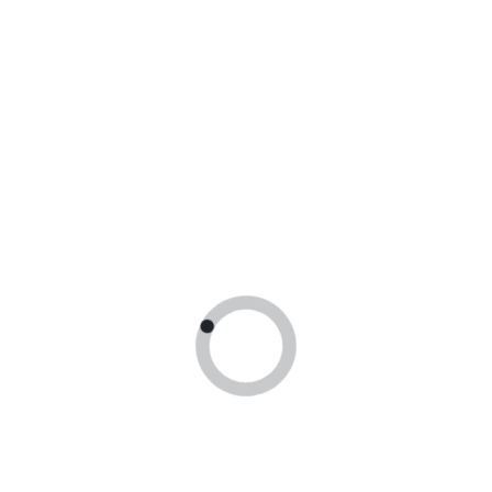
Продолжая использовать сайт, Вы даете согласие на
обработку
политики конфиденциальности
и
политики
персональных данных
Отправить
Контакты
+7 (903) 966-88-86
yourdoc@yandex.ru