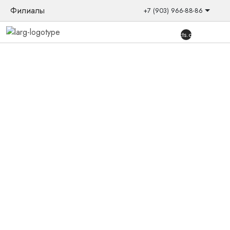
Филиалы
+7 (903) 966-88-86
{{products.quantity}}
Главная
/
Товары
/
Аксессуары
/
Устройство для сушки
слуховых аппаратов и наушников Ultra Dry UV
Новинка
Устройство для сушки слуховых
аппаратов и наушников Ultra Dry
UV
Устройство для сушки совместимо со всеми видами