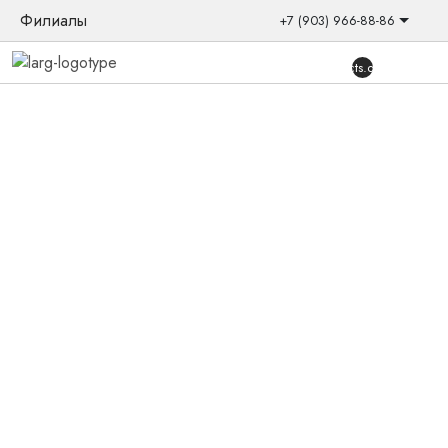
Филиалы
+7 (903) 966-88-86
{{products.quantity}}
Главная
/
Товары
/
Слуховые аппараты
/
Внутриканальные
/
E-CIC 110
Новинка
Слуховой аппарат Widex E-CIC 110
Слуховой аппарат на базе усовершенствованного
двухъядерного процессора Widex E-CIC 110 имеет
функцию интеллектуальной автоматической настройки.
Непревзойдённое качество звучания в реальных условиях
обеспечивается за счёт использования искусственного
интеллекта. Рекомендуется использовать при
минимальной — тяжелой потери слуха.