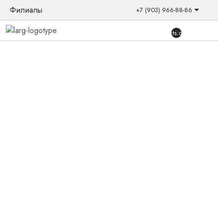
Филиалы
+7 (903) 966-88-86
{{products.quantity}}
Главная
/
Товары
/
Слуховые аппараты
/
Заушные
/
Соната У12 (У-01)
Новинка
Слуховой аппарат ИСТОК-АУДИО
Соната У12 (У-01)
Миниатюрный слуховой аппарат предназначен для
компенсации легких, умеренных и умеренно тяжелых
потерь слуха без ФУНГа (есть модификация без
индукционной катушки).