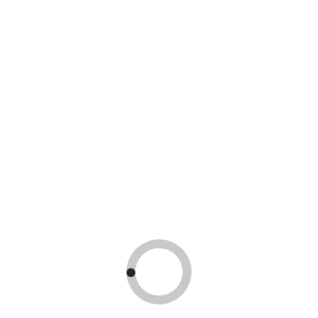
Принимаем оплату гос сертификатами
24 часа
В течении суток отправим заказ
Получить
консультацию
У вас есть вопросы, оставте заявку и мы
свяжемся с вами в ближайшее время!