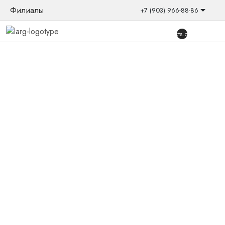
Филиалы
+7 (903) 966-88-86
{{products.quantity}}
Главная
/
Товары
/
Слуховые аппараты
/
Заушные
/
ЭЛЬФ
3Т+
Акция
Скидка
Слуховой аппарат Ритм ЭЛЬФ 3Т+
Цифровой 3-триммерный слуховой аппарат заушного типа
с 2 независимыми программами прослушивания;
предназначен для компенсации широкой гаммы слабых,
средних и тяжелых потерь слуха у взрослых и детей, в
том числе с нарушениями функции восприятия громкости
Количество