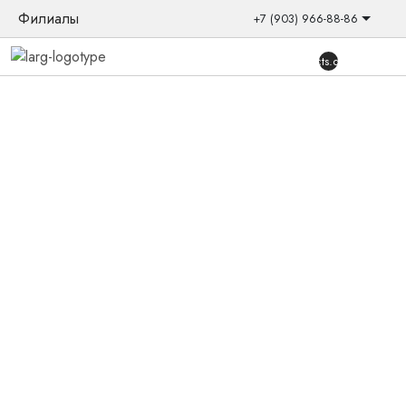
Филиалы
+7 (903) 966-88-86
{{products.quantity}}
Главная
/
Товары
/
Слуховые аппараты
/
Внутриканальные
/
KEY KE4CIC-W
Новинка
Слуховой аппарат ReSound KEY
KE4CIC-W
Слуховой аппарат Omnia 9 CIC — это самое незаметное
решение в портфолио ReSound. Модель подходит для
проактивного образа жизни. Максимальная
технологическая комплектация с возможностью гибкой