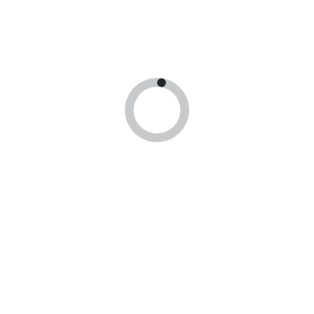
Продолжая использовать сайт, Вы даете согласие на
обработку
политики конфиденциальности
и
политики
персональных данных
Отправить