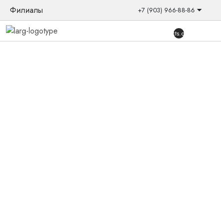
Филиалы
+7 (903) 966-88-86
{{products.quantity}}
Главная
/
Товары
/
Слуховые аппараты
/
Заушные
/
Viron5
miniRite