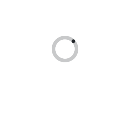
24 часа
В течении суток отправим заказ
Получить
консультацию
У вас есть вопросы, оставте заявку и мы
свяжемся с вами в ближайшее время!