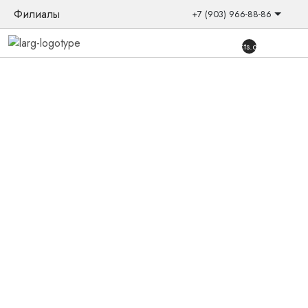
Филиалы
+7 (903) 966-88-86
{{products.quantity}}
Главная
/
Товары
/
Слуховые аппараты
/
Заушные
/
AUDEO L90-RT
Новинка
Слуховой аппарат Phonak AUDEO
L90-RT
Уникальный инновационный заушный, мощный слуховой
аппарат с ресивером, премиум-класса. Предназначен для
людей с потерей слуха от легкой до тяжелой степени.
Аппарат работает на литий-ионном аккумуляторе.
Количество