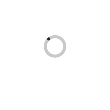
Получить
консультацию
У вас есть вопросы, оставте заявку и мы
свяжемся с вами в ближайшее время!