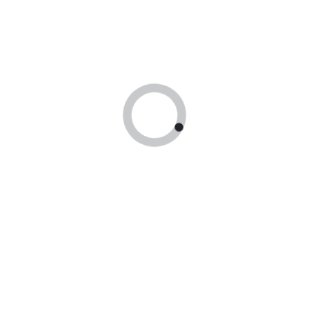
Оплата по сертификатам
Принимаем оплату гос сертификатами
Доставка по России!
Доставим заказ в любой регион России!
Находимся в Москве
Принимаем оплату гос сертификатами
24 часа
В течении суток отправим заказ
Получить