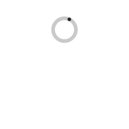
России!
Москве
Доставим заказ в
Принимаем опл
любой регион
гос сертификат
России!
цию
заявку и мы свяжемся с
Контакт
+7 (903) 9
yourdoc@ya