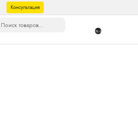
Консультация
в
{{products.quantity}}
го аппарата