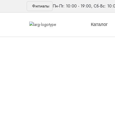
Филиалы
Пн-Пт: 10:00 - 19:00, Сб-Вс: 10:
Каталог
Главная
/
Товары
/
Аксессуары
/
Футляр Phon
Футляр Phonak ca
Количество
товара
В корзину
Футляр
Phonak
case