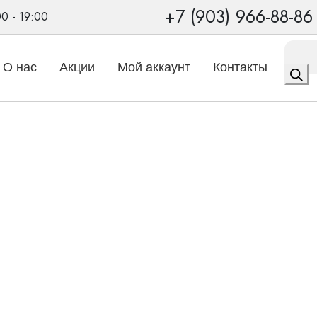
+7 (903) 966-88-86
00 - 19:00
Поиск
товаро
О нас
Акции
Мой аккаунт
Контакты
ak case для хранения слухового аппарата
se для хранения слухово