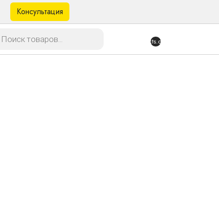
Консультация
в
{{products.quantity}}
очень грамотная, все мне рассказала по
еткие, подождал когда сделают вкладыши.