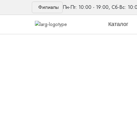
Филиалы
Пн-Пт: 10:00 - 19:00, Сб-Вс: 10:
Каталог
Главная
/
Писарев Тимофей
Отзыв клиента - 
В санатории доктор посоветовал этот центр, 
аудиограмме, померила несколько аппаратов
Телевизор смотрю и все разбираю и сын отм
27.06.2026