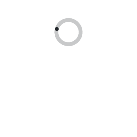
Посетите офис
Слуха в Москв
Записаться на приём
я работы
Реквизиты
 10:00 — 19:00
ИП Иванова Светлана Юрьевн
 10:00 — 19:00 (по записи)
ИНН: 772131542741
 10:00 — 19:00 — для
E-Mail: yourdoc@yandex.ru
кого п.(работает в выходные и