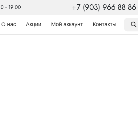
+7 (903) 966-88-86
00 - 19:00
Поиск
товаро
О нас
Акции
Мой аккаунт
Контакты
Писарев Тимофей
поехал к ним из Нижнего Новгорода, не пожалел. Специалист 
, я выбрал не дешевые швейцарские по моему слуху самые ч
етил плюсы в общении